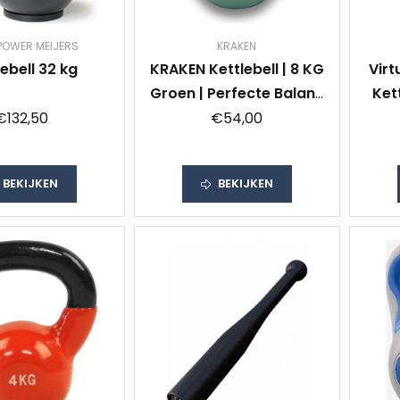
POWER MEIJERS
KRAKEN
lebell 32 kg
KRAKEN Kettlebell | 8 KG
Virt
Groen | Perfecte Balans
Kett
& Grip | Duurzaam &
€132,50
€54,00
Veelzijdig | Geschikt
voor Alle Oefeningen |
BEKIJKEN
BEKIJKEN
Modern Design