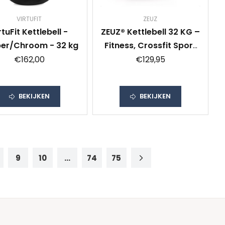
VIRTUFIT
ZEUZ
rtuFit Kettlebell -
ZEUZ® Kettlebell 32 KG –
er/Chroom - 32 kg
Fitness, Crossfit Sport
Set – Gewichten -
€162,00
€129,95
Conditie &
Krachttraining –
BEKIJKEN
BEKIJKEN
Gietijzer – Rood
9
10
...
74
75