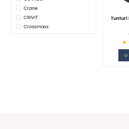
Crane
CRIVIT
Tunturi 
Crossmaxx
Cuisinart
Toon alle 110 merken