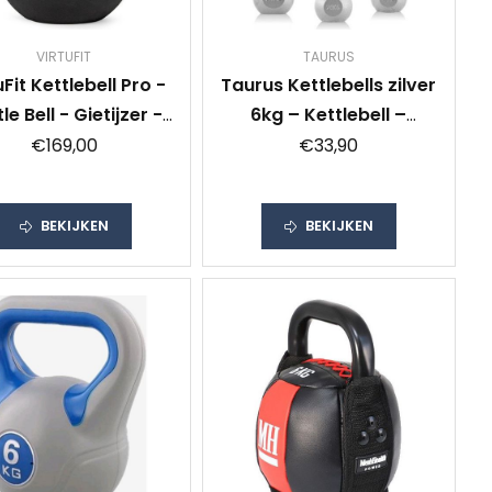
VIRTUFIT
TAURUS
uFit Kettlebell Pro -
Taurus Kettlebells zilver
le Bell - Gietijzer -
6kg – Kettlebell –
40 kg
Gietijzer – Hamerslag
€169,00
€33,90
gelakt
BEKIJKEN
BEKIJKEN