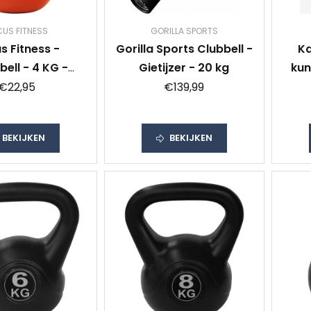
US FITNESS
GORILLA SPORTS
s Fitness -
Gorilla Sports Clubbell -
Ka
bell - 4 KG -
Gietijzer - 20 kg
kun
 - Vinyl coating
€22,95
€139,99
 - Gewichten
BEKIJKEN
BEKIJKEN