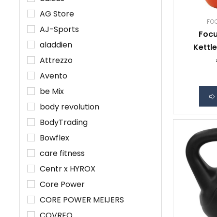
AG Store
FOC
AJ-Sports
Focu
aladdien
Kettle
Attrezzo
Gietijzer
- Rood
Avento
be Mix
body revolution
BodyTrading
Bowflex
care fitness
Centr x HYROX
Core Power
CORE POWER MEIJERS
COVREO