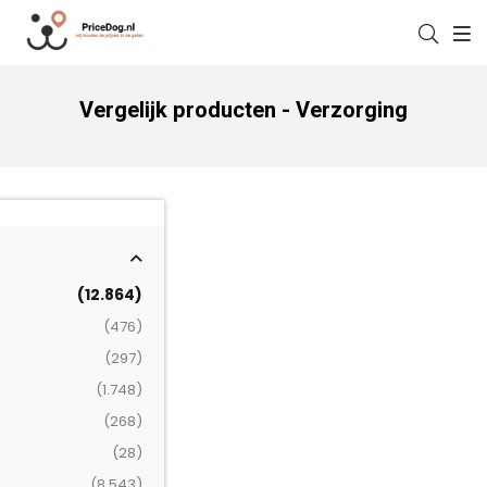
Vergelijk producten - Verzorging
(12.864)
(476)
(297)
(1.748)
(268)
(28)
(8.543)