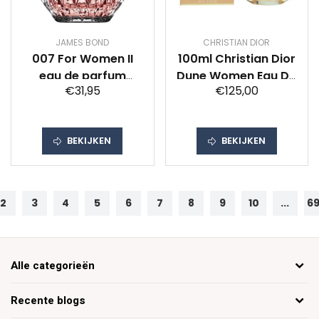
JAMES BOND
CHRISTIAN DIOR
007 For Women II
100ml Christian Dior
eau de parfum
Dune Women Eau De
€31,95
€125,00
spray 30 ml
Toilette Spray
BEKIJKEN
BEKIJKEN
2
3
4
5
6
7
8
9
10
...
6
Alle categorieën
Recente blogs