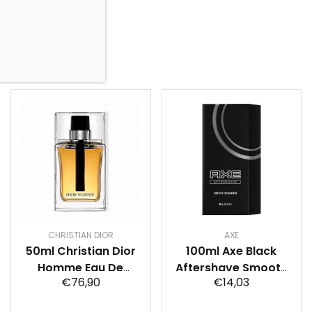
CHRISTIAN DIOR
AXE
50ml Christian Dior
100ml Axe Black
Homme Eau De
Aftershave Smooth
€76,90
€14,03
Toilette
Cedarwood