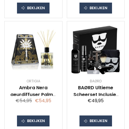
BEKIJKEN
BEKIJKEN
ORTIGIA
BAØRD
Ambra Nera
BAØRD Ultieme
geurdiffuser Palma
Scheerset Inclusief
€54,95
€54,95
€49,95
200 ml
Double Edge Safety
Razor –
Scheerkwast -
BEKIJKEN
BEKIJKEN
Scheercrème –