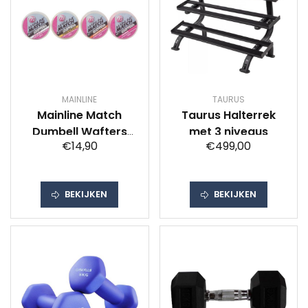
MAINLINE
TAURUS
Mainline Match
Taurus Halterrek
Dumbell Wafters
met 3 niveaus
€14,90
€499,00
8mm (50ml) -
Smaak : Cell TM
BEKIJKEN
BEKIJKEN