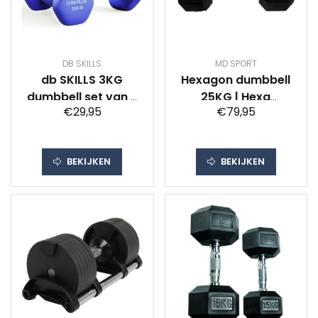
DB SKILLS
MD SPORT
db SKILLS 3KG
Hexagon dumbbell
dumbbell set van 2
25KG | Hexa
€29,95
€79,95
stuks - gewichten -
dumbbell 25KG |
fitness - sport -
Strongman
Blauw
dumbbell 25KG
BEKIJKEN
BEKIJKEN