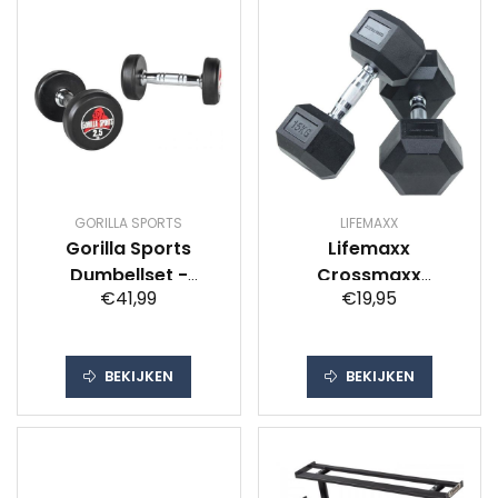
GORILLA SPORTS
LIFEMAXX
Gorilla Sports
Lifemaxx
Dumbellset -
Crossmaxx
€41,99
€19,95
Halterset - 2 x 2,5 kg
Hexagon
- Gietijzer rubber
Dumbbellset - 2 x
coating
2,5 kg
BEKIJKEN
BEKIJKEN