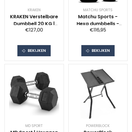
KRAKEN
MATCHU SPORTS
KRAKEN Verstelbare
Matchu Sports -
Dumbbell 20 KG |
Hexa dumbbells -
€127,00
€116,95
Halterset
15KG - Set van 2 -
Verstelbaar in
Krachttraining -
Gewicht | Adjustable
Zwart
BEKIJKEN
BEKIJKEN
Fitness Dumbbell |
Krachttraining
Trainingshalter
20KG | Tactical
Dumbbell |
Maximum Efficiency
| ideaal voor Thuis-
en Gym Training
MD SPORT
POWERBLOCK