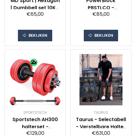
MD Sport | Hexagon
PowerBlock
| Dumbbell set 10KG
PBSTLCO -
€65,00
€85,00
- Set van 2 stuks
Dumbbellrek -
halterhouder voor
maximaal 42 kg per
BEKIJKEN
BEKIJKEN
hand
SPORTSTECH
TAURUS
Sportstech AH300
Taurus - Selectabell
halterset -
- Verstelbare Halter
€129,00
€631,00
korte&lange halter
- 4,5 t/m 22,5 kg –