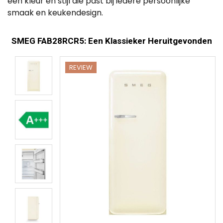
een kleur en stijl die past bij iedere persoonlijke
smaak en keukendesign.
SMEG FAB28RCR5: Een Klassieker Heruitgevonden
REVIEW