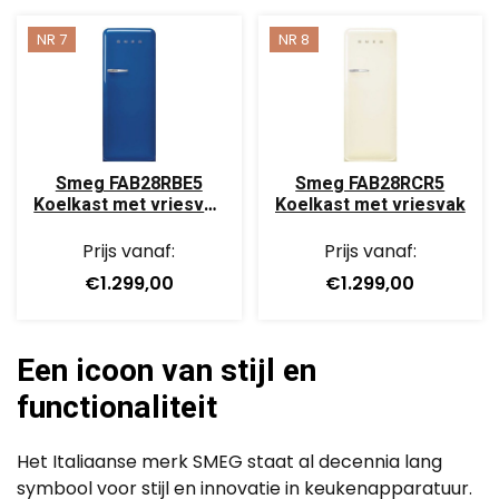
NR 7
NR 8
Smeg FAB28RBE5
Smeg FAB28RCR5
Koelkast met vriesvak
Koelkast met vriesvak
Blauw
Prijs vanaf:
Prijs vanaf:
€1.299,00
€1.299,00
Een icoon van stijl en
functionaliteit
Het Italiaanse merk SMEG staat al decennia lang
symbool voor stijl en innovatie in keukenapparatuur.