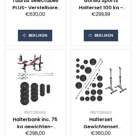
Taurus Selectabell
Gorilla Sports
PLUS- Verstelbare
Halterset 100 kg -
€630,00
€299,99
Halter - 4,5 t/m 25
Gripper Kunststof -
kg – set van 2
Schroefsluiting
dumbbells –
BEKIJKEN
BEKIJKEN
Dumbbell –
Verstelbare
Dumbbell - dumbell
-
PRETORIANS
PRETORIANS
Halterbank inc. 75
Halterset
kg gewichten-
Gewichtenset
€298,00
€360,00
Sportbank -
Fitness Dumbbell inc