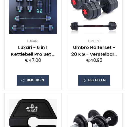
LUXARI
UMBRO
Luxari - 6 in 1
Umbro Halterset -
Kettlebell Pro Set -
20 KG - Verstelbare
€47,00
€40,95
20 KG - Halter
Dumbells en Barbell
Verlengstuk -
- Gewichten van
Verstelbaar -
1.25 KG, 1.5KG en
BEKIJKEN
BEKIJKEN
Complete Set -
2KG - Kunststof
Thuis Sporten -
Zwart