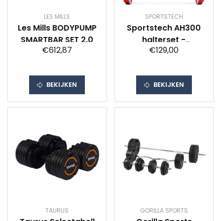
LES MILLS
SPORTSTECH
Les Mills BODYPUMP
Sportstech AH300
SMARTBAR SET 2.0
halterset -
€612,87
€129,00
korte&lange halter
dumbbell ineen - 30
kg - halters -
BEKIJKEN
BEKIJKEN
gewichten
TAURUS
GORILLA SPORTS