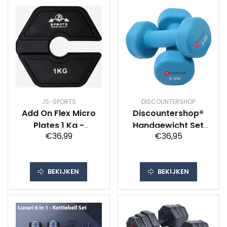
JS-SPORTS
DISCOUNTERSHOP
Add On Flex Micro
Discountershop®
Plates 1 Kg -
Handgewicht Set
€36,99
€36,95
Fractional Plate -
2x3 KG - Dumbbell
Bumper Plate -
set 6 Kg -
Halterschijven -
Gewichten 6 Kilo
BEKIJKEN
BEKIJKEN
Dumbell Micro
plates