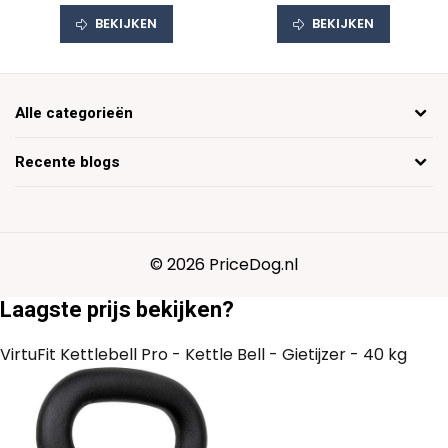
voor Alle Oefeningen |
BEKIJKEN
BEKIJKEN
Modern Design
Alle categorieën
Recente blogs
© 2026 PriceDog.nl
Laagste prijs bekijken?
VirtuFit Kettlebell Pro - Kettle Bell - Gietijzer - 40 kg