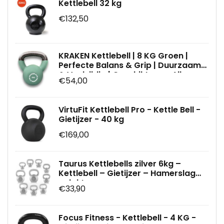
Kettlebell 32 kg
€132,50
KRAKEN Kettlebell | 8 KG Groen |
Perfecte Balans & Grip | Duurzaam
& Veelzijdig | Geschikt voor Alle
€54,00
Oefeningen | Modern Design
VirtuFit Kettlebell Pro - Kettle Bell -
Gietijzer - 40 kg
€169,00
Taurus Kettlebells zilver 6kg –
Kettlebell – Gietijzer – Hamerslag
gelakt
€33,90
Focus Fitness - Kettlebell - 4 KG -