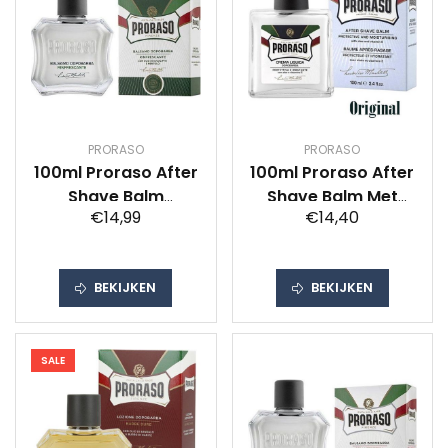
PRORASO
PRORASO
100ml Proraso After
100ml Proraso After
Shave Balm
Shave Balm Met
€14,99
€14,40
Eucalyptus Menthol
Aloe En Vitamine E
BEKIJKEN
BEKIJKEN
SALE