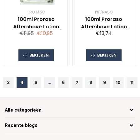
PRORASO
PRORASO
100ml Proraso
100ml Proraso
Aftershave Lotion
Aftershave Lotion
€11,95
€10,95
€13,74
Eucalyptus Menthol
Groen
BEKIJKEN
BEKIJKEN
3
4
5
...
6
7
8
9
10
11
Alle categorieën
Recente blogs