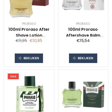
PRORASO
PRORASO
100ml Proraso After
100ml Proraso
Shave Lotion
Aftershave Balm
€11,95
€10,95
€15,54
Sandalwood And
Gevoelige Huid
Shea Oil
BEKIJKEN
BEKIJKEN
SALE