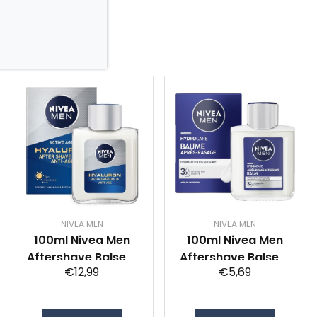
NIVEA MEN
NIVEA MEN
100ml Nivea Men
100ml Nivea Men
Aftershave Balsem
Aftershave Balsem
€12,99
€5,69
Anti-age
Protect en Care