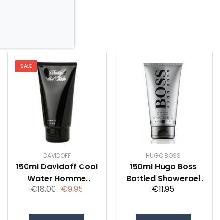
SALE
DAVIDOFF
HUGO BOSS
150ml Davidoff Cool
150ml Hugo Boss
Water Homme
Bottled Showergel
€18,00
€9,95
€11,95
Shower Gel
Special Edition Man