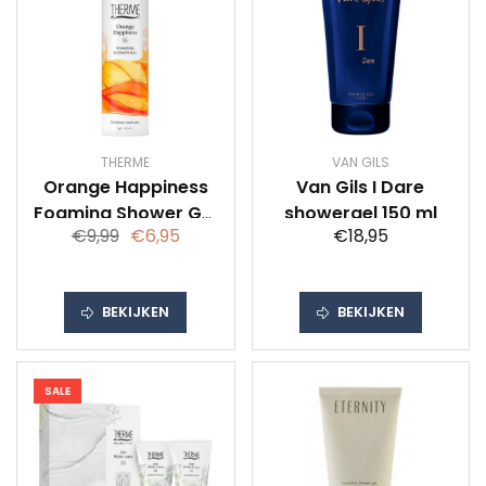
THERME
VAN GILS
Orange Happiness
Van Gils I Dare
Foaming Shower Gel
showergel 150 ml
€9,99
€6,95
€18,95
200 ml
BEKIJKEN
BEKIJKEN
SALE