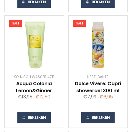
BEKIJKEN
BEKIJKEN
SALE
SALE
KÖLNISCH WASSER 4711
NESTI DANTE
Acqua Colonia
Dolce Vivere: Capri
Lemon&Ginger
showergel 300 ml
€13,95
€12,50
€7,99
€6,95
showergel 200 ml
BEKIJKEN
BEKIJKEN