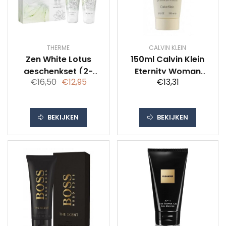
THERME
CALVIN KLEIN
Zen White Lotus
150ml Calvin Klein
geschenkset (2-
Eternity Woman
€16,50
€12,95
€13,31
delig)
Douche
BEKIJKEN
BEKIJKEN