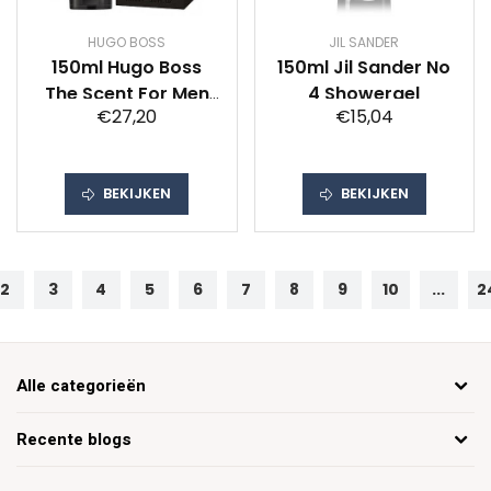
HUGO BOSS
JIL SANDER
150ml Hugo Boss
150ml Jil Sander No
The Scent For Men
4 Showergel
€27,20
€15,04
Showergel
BEKIJKEN
BEKIJKEN
2
3
4
5
6
7
8
9
10
...
2
Alle categorieën
Recente blogs