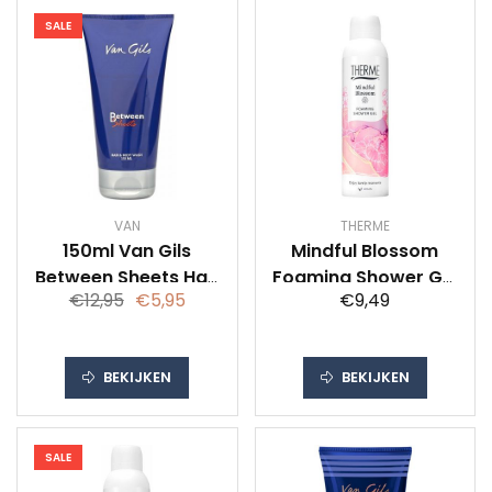
SALE
VAN
THERME
150ml Van Gils
Mindful Blossom
Between Sheets Hair
Foaming Shower Gel
€12,95
€5,95
€9,49
And Bodywash
200 ml
BEKIJKEN
BEKIJKEN
SALE