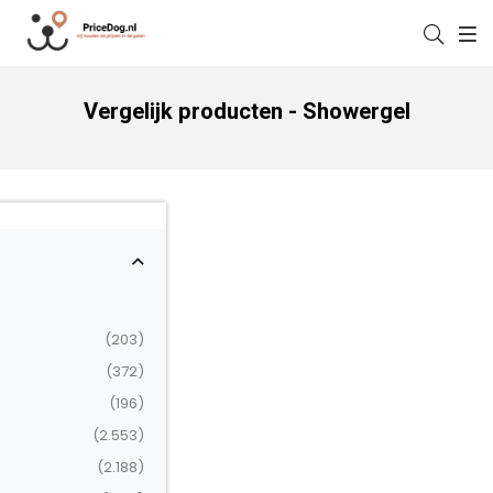
Vergelijk producten - Showergel
(203)
(372)
(196)
(2.553)
(2.188)