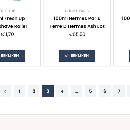
FRESH UP
HERMES PARIS
l Fresh Up
100ml Hermes Paris
100
shave Roller
Terre D Hermes Ash Lot
A
€11,70
€65,50
BEKIJKEN
BEKIJKEN
1
2
3
4
...
5
6
7