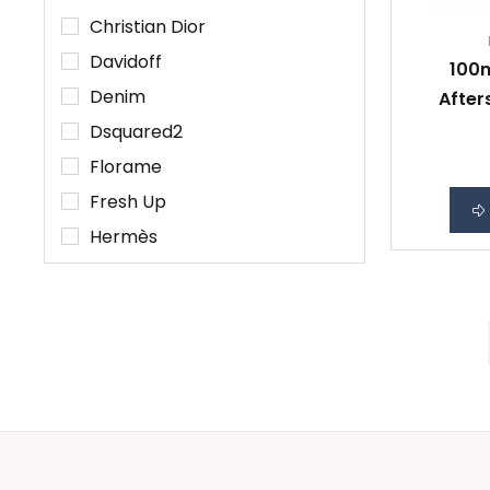
Christian Dior
Davidoff
100m
Denim
After
Dsquared2
Florame
Fresh Up
Hermès
Hermes Paris
Toon alle 47 merken