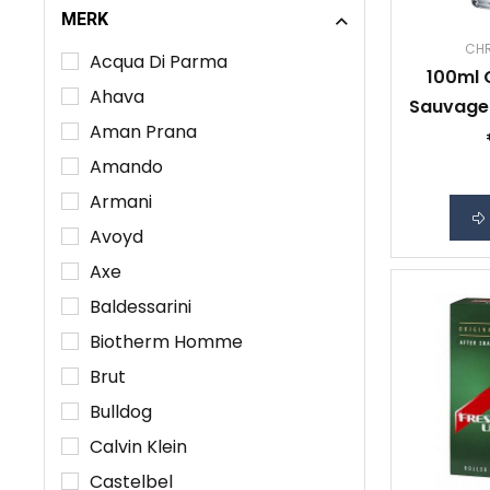
MERK
CHR
Acqua Di Parma
100ml C
Ahava
Sauvage 
Aman Prana
Amando
Armani
Avoyd
Axe
Baldessarini
Biotherm Homme
Brut
Bulldog
Calvin Klein
Castelbel