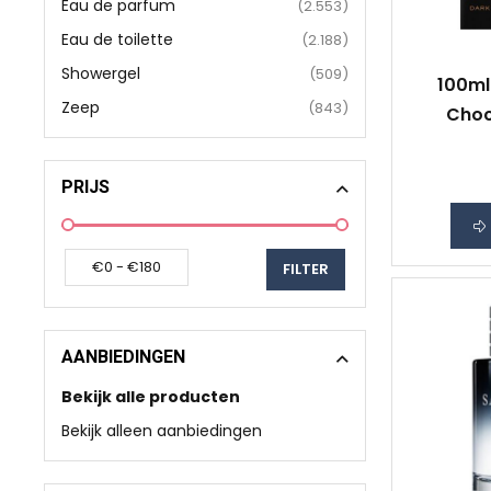
Eau de parfum
(2.553)
Eau de toilette
(2.188)
Showergel
(509)
100ml
Zeep
(843)
Choc
Temptat
PRIJS
AANBIEDINGEN
Bekijk alle producten
Bekijk alleen aanbiedingen