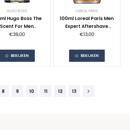
HUGO BOSS
LOREAL PARIS
ml Hugo Boss The
100ml Loreal Paris Men
Scent For Men
Expert Aftershave
ftershave Lotion
Balsem
€39,00
€13,00
BEKIJKEN
BEKIJKEN
8
9
10
11
12
13