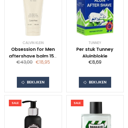
CALVIN KLEIN
TUNNEY
Obsession for Men
Per stuk Tunney
aftershave balm 150
Aluinblokje
€43,00
€18,95
€8,69
ml
BEKIJKEN
BEKIJKEN
SALE
SALE