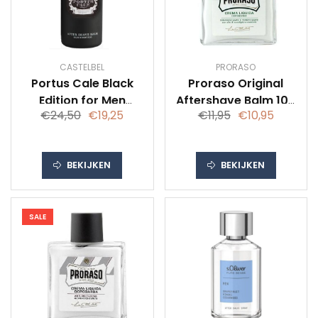
CASTELBEL
PRORASO
Portus Cale Black
Proraso Original
Edition for Men
Aftershave Balm 100
€24,50
€19,25
€11,95
€10,95
aftershave balm
ml
100 ml
BEKIJKEN
BEKIJKEN
SALE