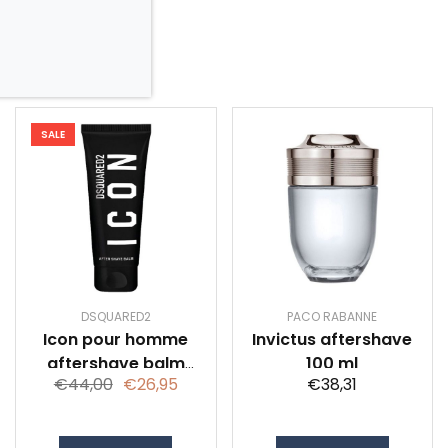
SALE
DSQUARED2
PACO RABANNE
Icon pour homme
Invictus aftershave
aftershave balm
100 ml
€44,00
€26,95
€38,31
100 ml