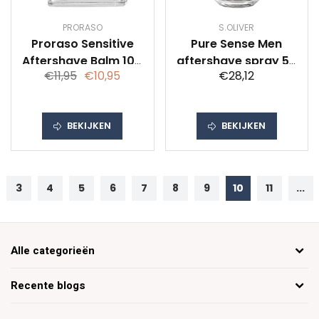
PRORASO
S.OLIVER
Proraso Sensitive
Pure Sense Men
Aftershave Balm 100
aftershave spray 50
€11,95
€10,95
€28,12
ml (gevoelige huid)
ml
BEKIJKEN
BEKIJKEN
3
4
5
6
7
8
9
10
11
...
Alle categorieën
Recente blogs