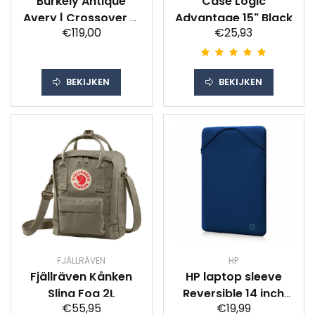
Burkely Antique
Case Logic
Avery | Crossover M
Advantage 15" Black
€119,00
€25,93
Messenger Bruin
BEKIJKEN
BEKIJKEN
FJÄLLRÄVEN
HP
Fjällräven Kånken
HP laptop sleeve
Sling Fog 2L
Reversible 14 inch
€55,95
€19,99
(Zwart/Blauw)