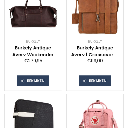
BURKELY
BURKELY
Burkely Antique
Burkely Antique
Avery Weekender
Avery | Crossover M
€279,95
€119,00
36L Brown
Messenger
Lichtbruin
BEKIJKEN
BEKIJKEN