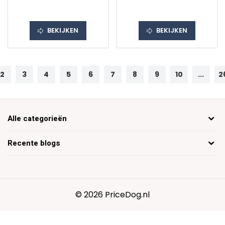
BEKIJKEN
BEKIJKEN
2
3
4
5
6
7
8
9
10
...
2
Alle categorieën
Recente blogs
© 2026 PriceDog.nl