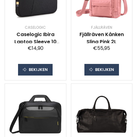
CASELOGIC
FJÄLLRÄVEN
Caselogic Ibira
Fjällräven Kånken
Laptop Sleeve 10
Sling Pink 2L
€14,90
€55,95
inch Laptop sleeve
Zwart
BEKIJKEN
BEKIJKEN