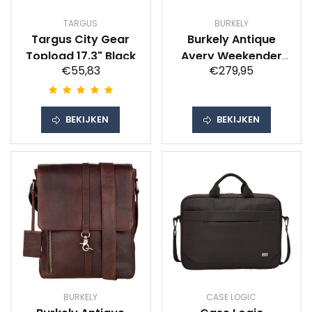
TARGUS
BURKELY
Targus City Gear
Burkely Antique
Topload 17.3" Black
Avery Weekender
€55,83
€279,95
36L Black
BEKIJKEN
BEKIJKEN
BURKELY
CASE LOGIC