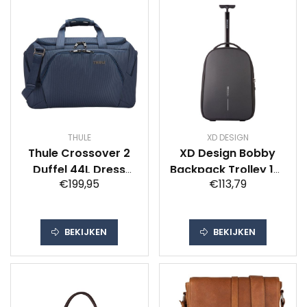
THULE
XD DESIGN
Thule Crossover 2
XD Design Bobby
Duffel 44L Dress
Backpack Trolley 17''
€199,95
€113,79
Blue
Zwart 21L
BEKIJKEN
BEKIJKEN