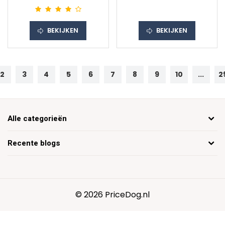
BEKIJKEN
BEKIJKEN
2
3
4
5
6
7
8
9
10
...
2
Alle categorieën
Recente blogs
© 2026 PriceDog.nl