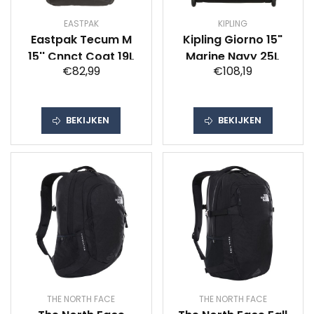
EASTPAK
KIPLING
Eastpak Tecum M
Kipling Giorno 15"
15'' Cnnct Coat 19L
Marine Navy 25L
€82,99
€108,19
BEKIJKEN
BEKIJKEN
THE NORTH FACE
THE NORTH FACE