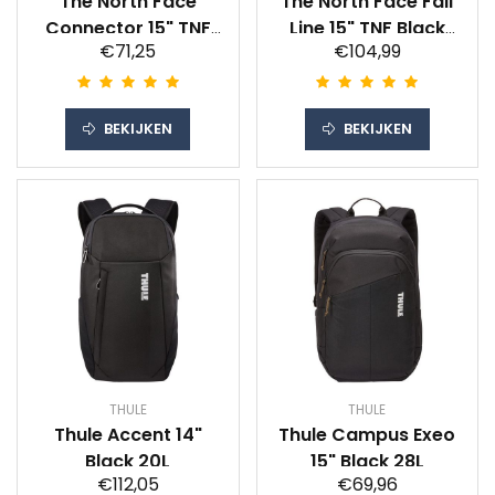
The North Face
The North Face Fall
Connector 15" TNF
Line 15" TNF Black
€71,25
€104,99
Black 27L
28L
BEKIJKEN
BEKIJKEN
THULE
THULE
Thule Accent 14"
Thule Campus Exeo
Black 20L
15" Black 28L
€112,05
€69,96