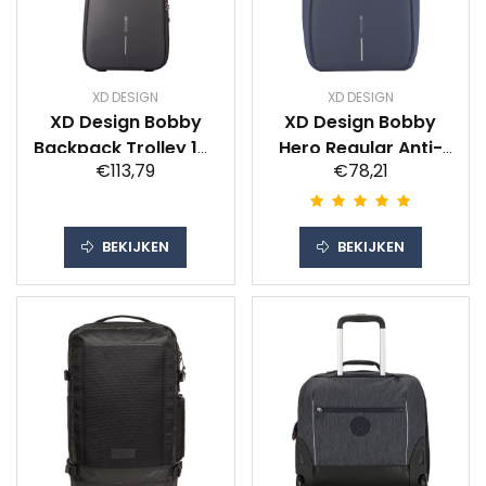
XD DESIGN
XD DESIGN
XD Design Bobby
XD Design Bobby
Backpack Trolley 17''
Hero Regular Anti-
€113,79
€78,21
Zwart 21L
theft 15" Blue 18L
BEKIJKEN
BEKIJKEN