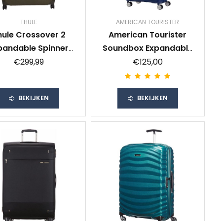
THULE
AMERICAN TOURISTER
hule Crossover 2
American Tourister
pandable Spinner
Soundbox Expandable
6cm Forest Night
Spinner 67cm Midnight
€299,99
€125,00
Navy
BEKIJKEN
BEKIJKEN