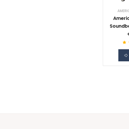
AMERI
Americ
Soundbo
Spinner