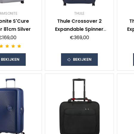
AMSONITE
THULE
nite S'Cure
Thule Crossover 2
T
r 81cm Silver
Expandable Spinner
Ex
76cm Dress Blue
7
€169,00
€369,00
BEKIJKEN
BEKIJKEN