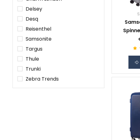
Delsey
S
Desq
Samso
Reisenthel
Spinne
Samsonite
Targus
Thule
Trunki
Zebra Trends