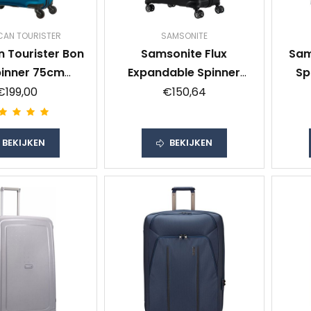
CAN TOURISTER
SAMSONITE
 Tourister Bon
Samsonite Flux
Sam
pinner 75cm
Expandable Spinner
Sp
port Blue
75cm Black
€199,00
€150,64
BEKIJKEN
BEKIJKEN