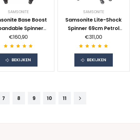
SAMSONITE
SAMSONITE
sonite Base Boost
Samsonite Lite-Shock
pandable Spinner
Spinner 69cm Petrol
78cm Black
Blue
€160,90
€311,00
BEKIJKEN
BEKIJKEN
7
8
9
10
11