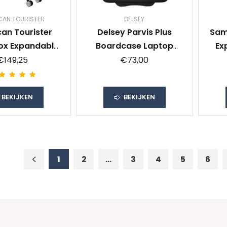
CAN TOURISTER
DELSEY
an Tourister
Delsey Parvis Plus
Sam
x Expandable
Boardcase Laptop
Ex
 77cm Midnight
Upright 38cm Black
€149,25
€73,00
Navy
BEKIJKEN
BEKIJKEN
1
2
...
3
4
5
6