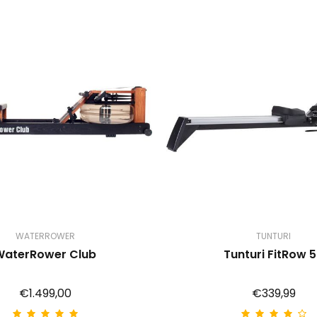
WATERROWER
TUNTURI
WaterRower Club
Tunturi FitRow 
€1.499,00
€339,99