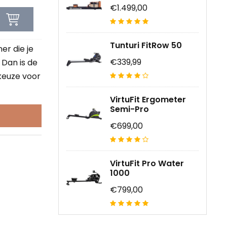
€1.499,00
Tunturi FitRow 50
er die je
€339,99
 Dan is de
keuze voor
VirtuFit Ergometer
Semi-Pro
€699,00
VirtuFit Pro Water
1000
€799,00