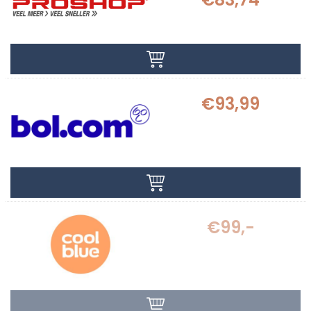
€93,99
€99,-