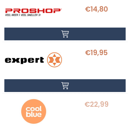
€14,80
€19,95
€22,99