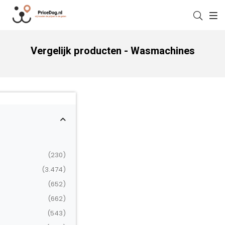
Vergelijk producten - Wasmachines
(230)
(3.474)
(652)
(662)
(543)