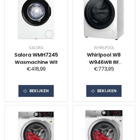
SALORA
WHIRLPOOL
Salora WMH7245
Whirlpool W8
Wasmachine Wit
W946WB BE
€418,99
€773,95
Wasmachine Wit
BEKIJKEN
BEKIJKEN