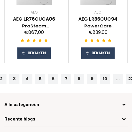
AEG
AEG
AEG LR76CUCA06
AEG LR86CUC94
ProSteam
PowerCare
€867,00
€839,00
UniversalDose
UniversalDose
BEKIJKEN
BEKIJKEN
2
3
4
5
6
7
8
9
10
...
2
Alle categorieën
Recente blogs