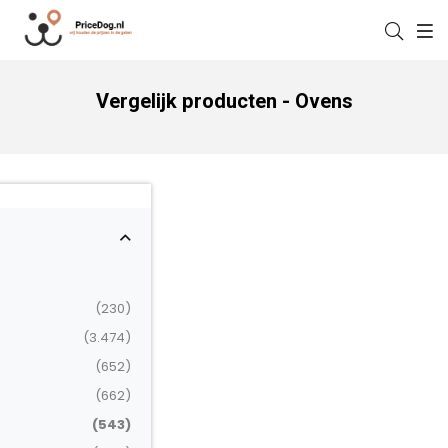
Vergelijk producten - Ovens
(230)
(3.474)
(652)
(662)
(543)