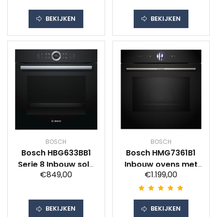
BEKIJKEN
BEKIJKEN
BOSCH
BOSCH
Bosch HBG633BB1
Bosch HMG7361B1
Serie 8 Inbouw solo
Inbouw ovens met
€849,00
€1.199,00
oven
magnetron Zwart
BEKIJKEN
BEKIJKEN