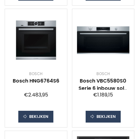
BOSCH
BOSCH
Bosch HNG6764S6
Bosch VBC5580S0
Serie 6 inbouw solo
€2.483,95
€1.189,15
oven
BEKIJKEN
BEKIJKEN