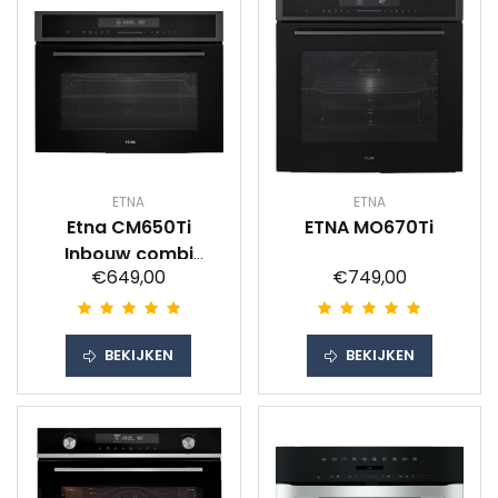
ETNA
ETNA
Etna CM650Ti
ETNA MO670Ti
Inbouw combi
€649,00
€749,00
magnetron
BEKIJKEN
BEKIJKEN