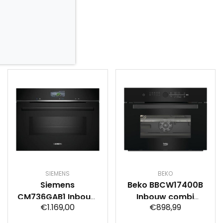
SIEMENS
BEKO
Siemens
Beko BBCW17400B
CM736GAB1 Inbouw
Inbouw combi
€1.169,00
€898,99
ovens met
magnetron
magnetron Zwart