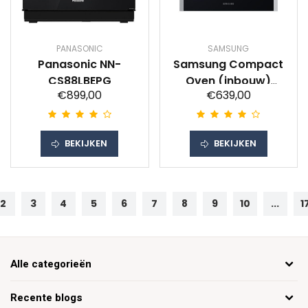
PANASONIC
SAMSUNG
Panasonic NN-
Samsung Compact
CS88LBEPG
Oven (inbouw)
€899,00
€639,00
NQ50A6539BS
BEKIJKEN
BEKIJKEN
2
3
4
5
6
7
8
9
10
...
1
Alle categorieën
Recente blogs