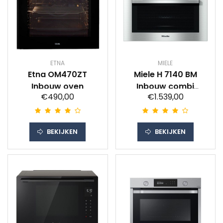
ETNA
MIELE
Etna OM470ZT
Miele H 7140 BM
Inbouw oven
Inbouw combi
€490,00
€1.539,00
magnetron
BEKIJKEN
BEKIJKEN