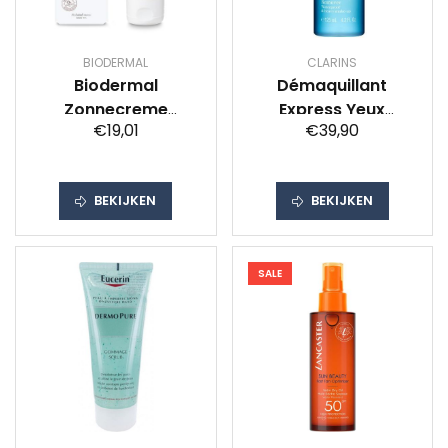
BIODERMAL
CLARINS
Biodermal
Démaquillant
Zonnecreme
Express Yeux
€19,01
€39,90
Gezicht Gevoelige
Sensibles 125 ml
Huid Factorspf50
Bestekoop
BEKIJKEN
BEKIJKEN
SALE