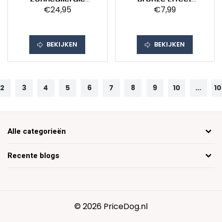
€24,95
€7,99
Creme Factorspf30
Progressief
Bruinende Lichte Tot
Medium Huid
BEKIJKEN
BEKIJKEN
2
3
4
5
6
7
8
9
10
...
1
Alle categorieën
Recente blogs
© 2026 PriceDog.nl