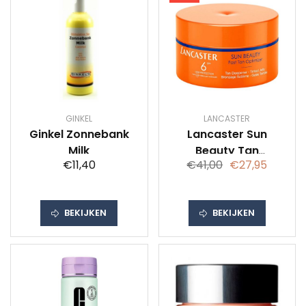
GINKEL
LANCASTER
Ginkel Zonnebank
Lancaster Sun
Milk
Beauty Tan
€11,40
€41,00
€27,95
Deepener - Tinted
Jelly SPF 6, 200 ml
BEKIJKEN
BEKIJKEN