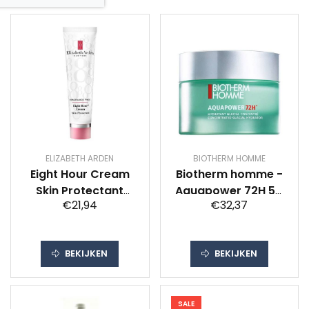
ELIZABETH ARDEN
BIOTHERM HOMME
Eight Hour Cream
Biotherm homme -
Skin Protectant
Aquapower 72H 50
€21,94
€32,37
Fragrance Free 50
ml
ml
BEKIJKEN
BEKIJKEN
SALE