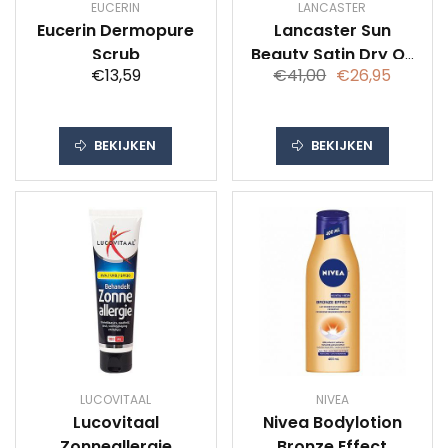
EUCERIN
LANCASTER
Eucerin Dermopure
Lancaster Sun
Scrub
Beauty Satin Dry Oil
€13,59
€41,00
€26,95
SPF 50, 150 ml
BEKIJKEN
BEKIJKEN
LUCOVITAAL
NIVEA
Lucovitaal
Nivea Bodylotion
Zonneallergie
Bronze Effect