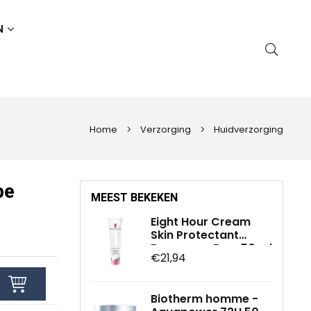
N
Home
Verzorging
Huidverzorging
pe
MEEST BEKEKEN
Eight Hour Cream
Skin Protectant
Fragrance Free 50 ml
€21,94
Biotherm homme -