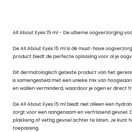
All About Eyes 15 ml - De ultieme oogverzorging vo
De All About Eyes 15 ml is dé must-have oogverzorging
product biedt de perfecte oplossing voor al je oogve
Dit dermatologisch geteste product van het geren
is samengesteld met een unieke mix van hoogwaardig
en wallen verminderd, waardoor je ogen er direct fri
De All About Eyes 15 ml biedt niet alleen een hydr
zorgt voor een aangenaam en verfrissend gevoel. D
plakkerig of vettig gevoel achter te laten. Je kun
toepassing.