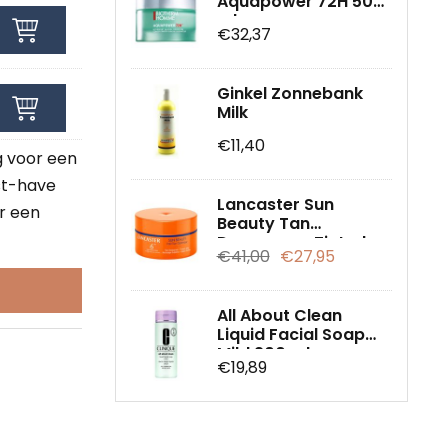
Aquapower 72H 50
ml
€32,37
Ginkel Zonnebank
Milk
€11,40
g voor een
ust-have
Lancaster Sun
r een
Beauty Tan
Deepener - Tinted
€41,00
€27,95
Jelly SPF 6, 200 ml
All About Clean
Liquid Facial Soap
Mild 200 ml
€19,89
(huidtype 2)