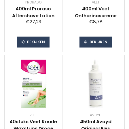
PRORASO
VEET
400ml Proraso
400ml Veet
Aftershave Lotion
Ontharingscreme
€27,23
€8,78
Gro
Pomp Gevoelige
Huid Bestekoop
BEKIJKEN
BEKIJKEN
VEET
AVOYD
40stuks Veet Koude
450ml Avoyd
Waxstrips Droge
Original Fles