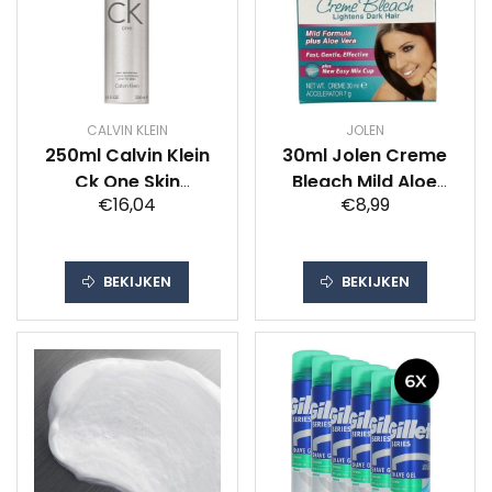
CALVIN KLEIN
JOLEN
250ml Calvin Klein
30ml Jolen Creme
Ck One Skin
Bleach Mild Aloe
€16,04
€8,99
Moisturizer Man
Vera
BEKIJKEN
BEKIJKEN