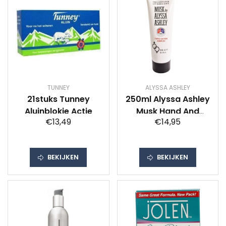
TUNNEY
ALYSSA ASHLEY
21stuks Tunney
250ml Alyssa Ashley
Aluinblokje Actie
Musk Hand And
€13,49
€14,95
Bodylotion Triple
Action
BEKIJKEN
BEKIJKEN