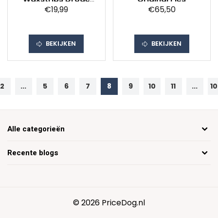
€19,99
€65,50
Huid
BEKIJKEN
BEKIJKEN
2
...
5
6
7
8
9
10
11
...
1
Alle categorieën
Recente blogs
© 2026 PriceDog.nl