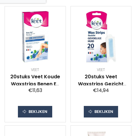
VEET
VEET
20stuks Veet Koude
20stuks Veet
Waxstrips Benen En
Waxstrips Gezicht
€11,63
€14,94
Lichaam Gevoelige
Gevoelige Huid
Huid
BEKIJKEN
BEKIJKEN