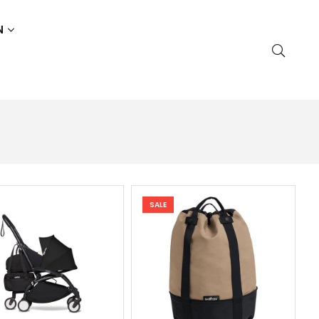
N
SALE