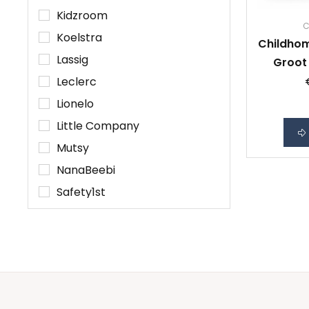
Kidzroom
C
Koelstra
Childho
Lassig
Groot 
Leclerc
Lionelo
Little Company
Mutsy
NanaBeebi
Safety1st
Storksak
Toon alle 25 merken