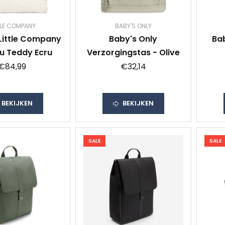
TLE COMPANY
BABY'S ONLY
 Little Company
Baby's Only
Ba
u Teddy Ecru
Verzorgingstas - Olive
€84,99
€32,14
BEKIJKEN
BEKIJKEN
SALE
SALE