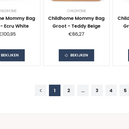
HILDHOME
CHILDHOME
me Mommy Bag
Childhome Mommy Bag
Chi
- Ecru White
Groot - Teddy Beige
Gr
€100,95
€86,27
BEKIJKEN
BEKIJKEN
1
2
...
3
4
5