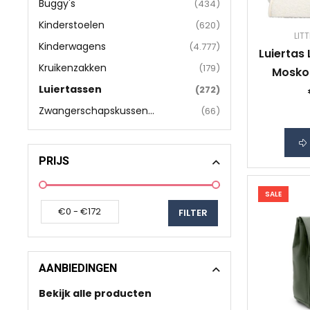
Buggy's
(434)
Kinderstoelen
(620)
LIT
Kinderwagens
(4.777)
Luiertas
Kruikenzakken
(179)
Mosko
Luiertassen
(272)
Zwangerschapskussen...
(66)
PRIJS
SALE
AANBIEDINGEN
Bekijk alle producten