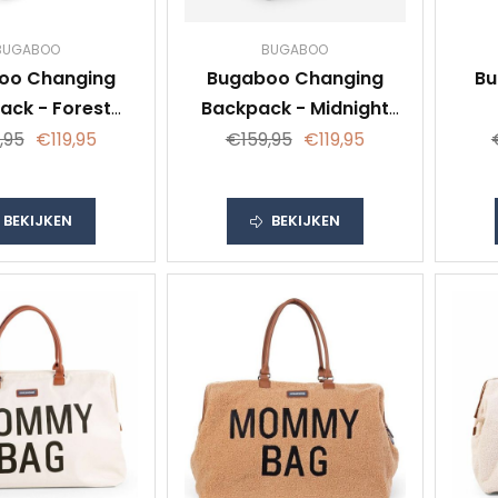
BUGABOO
BUGABOO
oo Changing
Bugaboo Changing
Bu
ack - Forest
Backpack - Midnight
Green
Black
,95
€119,95
€159,95
€119,95
BEKIJKEN
BEKIJKEN