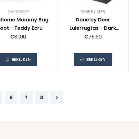
CHILDHOME
DONE BY DEER
ldhome Mommy Bag
Done by Deer
oot - Teddy Ecru
Luierrugtas - Dark
Green
€81,00
€75,60
BEKIJKEN
BEKIJKEN
6
7
8