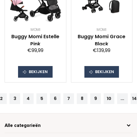
MOMI
MOMI
Buggy Momi Estelle
Buggy Momi Grace
Pink
Black
€99,99
€139,99
BEKIJKEN
BEKIJKEN
2
3
4
5
6
7
8
9
10
...
14
Alle categorieën