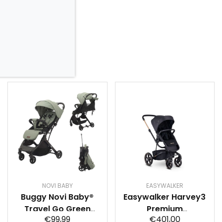
NOVI BABY
EASYWALKER
Buggy Novi Baby®
Easywalker Harvey3
Travel Go Green
Premium
€99,99
€401,00
Melange
Kinderwagen - Gold