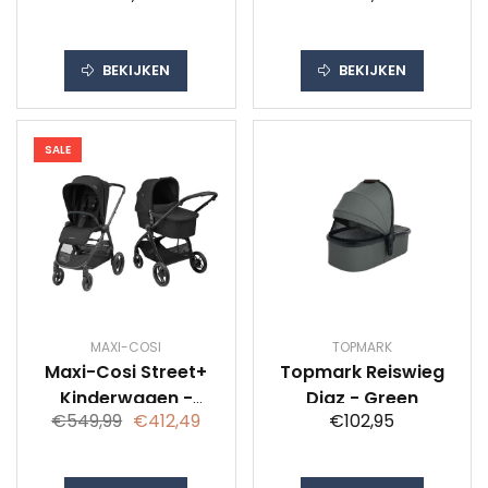
Edition
BEKIJKEN
BEKIJKEN
SALE
MAXI-COSI
TOPMARK
Maxi-Cosi Street+
Topmark Reiswieg
Kinderwagen -
Diaz - Green
€549,99
€412,49
€102,95
Essential Black