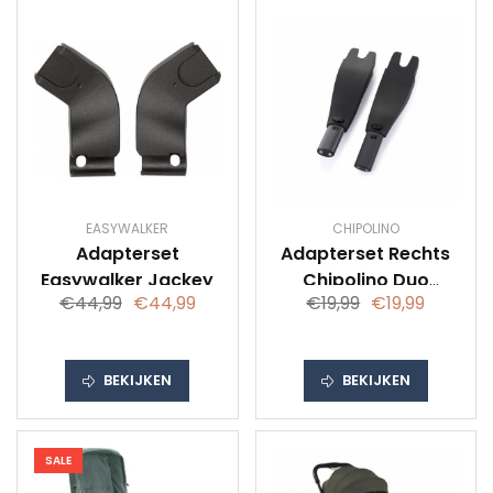
EASYWALKER
CHIPOLINO
Adapterset
Adapterset Rechts
Easywalker Jackey
Chipolino Duo
€44,99
€44,99
€19,99
€19,99
Smart Right
BEKIJKEN
BEKIJKEN
SALE