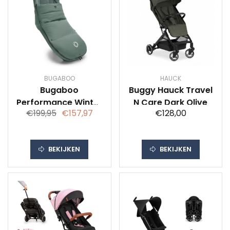
BUGABOO
HAUCK
Bugaboo
Buggy Hauck Travel
Performance Winter
N Care Dark Olive
€199,95
€157,97
€128,00
Voetenzak - Pine
Green
BEKIJKEN
BEKIJKEN