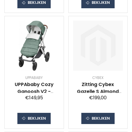
BEKIJKEN
BEKIJKEN
UPPABABY
CYBEX
UPPAbaby Cozy
Zitting Cybex
Ganoosh V2 -
Gazelle S Almond
€149,95
€199,00
Emmett
Beige/Beige
BEKIJKEN
BEKIJKEN