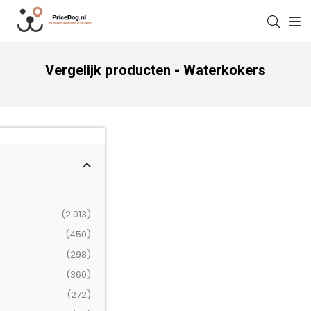
Vergelijk producten - Waterkokers
(2.013)
(450)
(298)
(360)
(272)