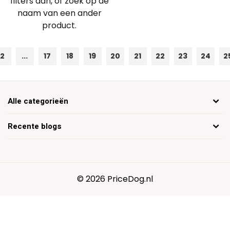
filters aan, of zoek op de
naam van een ander
product.
2
...
17
18
19
20
21
22
23
24
2
Alle categorieën
Recente blogs
© 2026 PriceDog.nl