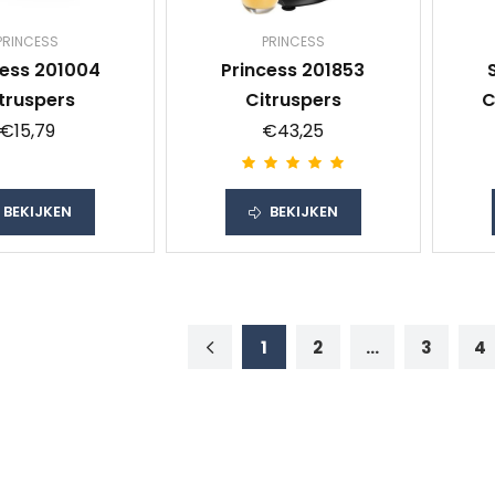
PRINCESS
PRINCESS
cess 201004
Princess 201853
truspers
Citruspers
C
€15,79
€43,25
BEKIJKEN
BEKIJKEN
1
2
...
3
4