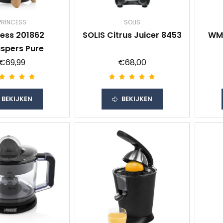
PRINCESS
SOLIS
cess 201862
SOLIS Citrus Juicer 8453
WMF
uspers Pure
€69,99
€68,00
BEKIJKEN
BEKIJKEN