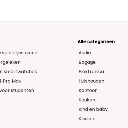
Alle categorieën
e spelletjesavond
Audio
Vergeleken
Bagage
 in smartwatches
Elektronica
14 Pro Max
Huishouden
voor studenten
Kantoor
Keuken
Kind en baby
Klussen