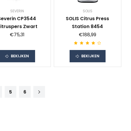
SEVERIN
SOLIS
Severin CP3544
SOLIS Citrus Press
itruspers Zwart
Station 8454
€75,31
€188,99
BEKIJKEN
BEKIJKEN
5
6