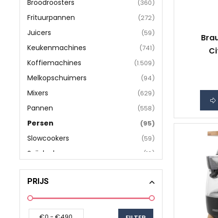
Broodroosters
(360)
Frituurpannen
(272)
Juicers
(59)
Bra
Keukenmachines
(741)
Ci
Koffiemachines
(1.509)
Melkopschuimers
(94)
Mixers
(629)
Pannen
(558)
Persen
(95)
Slowcookers
(59)
Snijplanken
(10)
Waterkokers
(504)
PRIJS