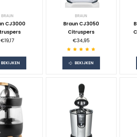
BRAUN
BRAUN
un CJ3000
Braun CJ3050
B
truspers
Citruspers
C
€19,17
€34,95
BEKIJKEN
BEKIJKEN