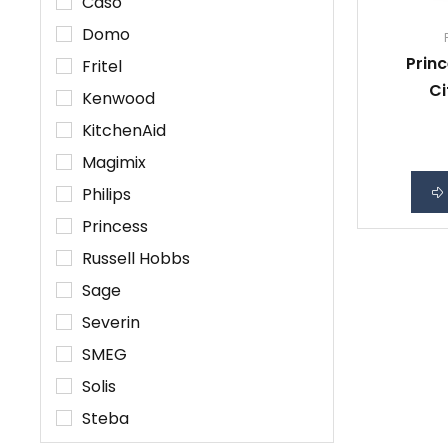
Caso
Domo
Prin
Fritel
Ci
Kenwood
KitchenAid
Magimix
Philips
Princess
Russell Hobbs
Sage
Severin
SMEG
Solis
Steba