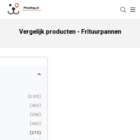
Vergelijk producten - Frituurpannen
(2.013)
(450)
(298)
(360)
(272)