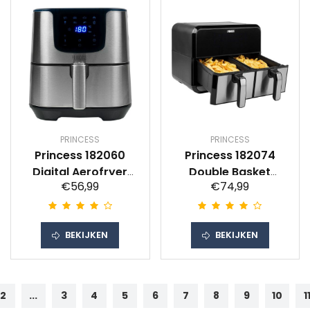
PRINCESS
PRINCESS
Princess 182060
Princess 182074
Digital Aerofryer
Double Basket
€56,99
€74,99
Deluxe XXL
Aerofryer
BEKIJKEN
BEKIJKEN
2
...
3
4
5
6
7
8
9
10
1