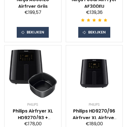
Airfryer Grijs
AF300EU
€199,57
€139,36
BEKIJKEN
BEKIJKEN
PHILIPS
PHILIPS
Philips Airfryer XL
Philips HD9270/96
HD9270/93 +
Airfryer XL Airfryer
€178,00
€189,00
Bakvorm
Zwart