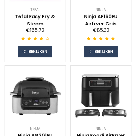
TEFAL
NINJA
Tefal Easy Fry &
Ninja AF160EU
Steam
Airfryer Grijs
€165,72
€85,32
heteluchtfriteuse
FW2018
BEKIJKEN
BEKIJKEN
NINJA
NINJA
Ninja AG301EU
Ninja Foodi AirFryer