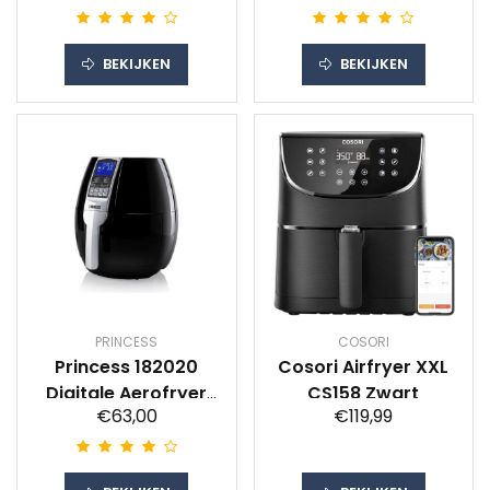
BEKIJKEN
BEKIJKEN
PRINCESS
COSORI
Princess 182020
Cosori Airfryer XXL
Digitale Aerofryer
CS158 Zwart
€63,00
€119,99
XL