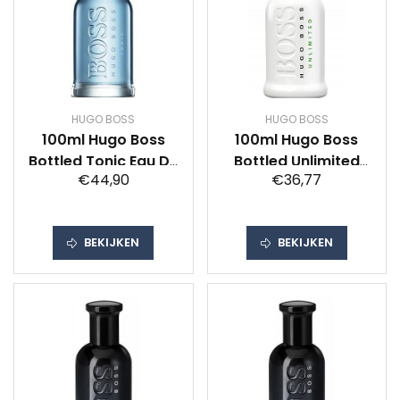
HUGO BOSS
HUGO BOSS
100ml Hugo Boss
100ml Hugo Boss
Bottled Tonic Eau De
Bottled Unlimited
€44,90
€36,77
Toilette
Eau De Toilette
BEKIJKEN
BEKIJKEN