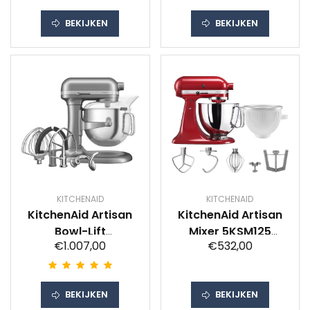
BEKIJKEN
BEKIJKEN
KITCHENAID
KITCHENAID
KitchenAid Artisan
KitchenAid Artisan
Bowl-Lift
Mixer 5KSM125
€1.007,00
€532,00
5KSM70SHXECU
Keizerrood +
Contourzilver
IJsbereider
BEKIJKEN
BEKIJKEN