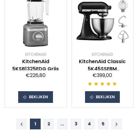
KITCHENAID
KITCHENAID
KitchenAid
KitchenAid Classic
5KSB1325EDG Grijs
5K45SSEBM
€226,80
€399,00
Matzwart
BEKIJKEN
BEKIJKEN
1
2
...
3
4
5