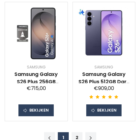
SAMSUNG
SAMSUNG
Samsung Galaxy
Samsung Galaxy
S26 Plus 256GB
S26 Plus 512GB Dark
€715,00
€909,00
Zwart 5G
Blue 5G
BEKIJKEN
BEKIJKEN
1
2