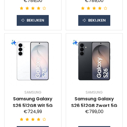
€789,00
€789,00
Donkerblauw 5G
Lichtblauw 5G
BEKIJKEN
BEKIJKEN
SAMSUNG
SAMSUNG
Samsung Galaxy
Samsung Galaxy
S26 512GB Wit 5G
S26 512GB Zwart 5G
€724,99
€799,00