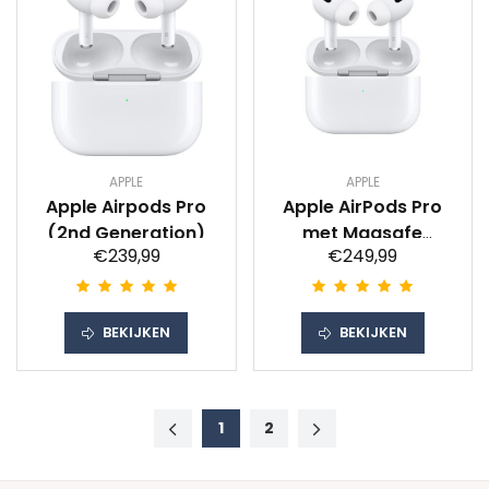
APPLE
APPLE
Apple Airpods Pro
Apple AirPods Pro
(2nd Generation)
met Magsafe
€239,99
€249,99
draadloze
oplaadcase
Oordopjes
BEKIJKEN
BEKIJKEN
1
2