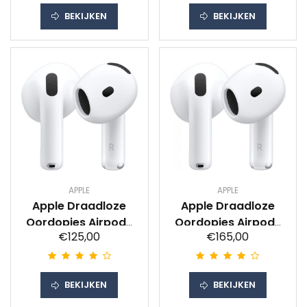
BEKIJKEN
BEKIJKEN
APPLE
APPLE
Apple Draadloze
Apple Draadloze
Oordopjes Airpods
Oordopjes Airpods
€125,00
€165,00
4 + Oplaadcase
4 Actieve
Oortjes Wit
Ruisonderdrukking +
Oplaadcase Oortjes
BEKIJKEN
BEKIJKEN
Wit