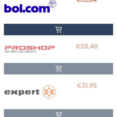
€28,40
€31,95