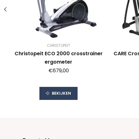
CHRISTOPEIT
Christopeit ECO 2000 crosstrainer
CARE Cros
e
ergometer
€679,00
 &
t
BEKIJKEN