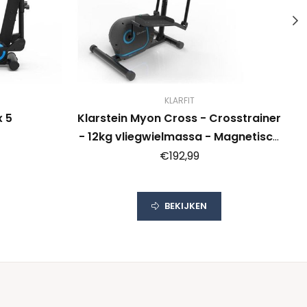
KLARFIT
x 5
Klarstein Myon Cross - Crosstrainer
- 12kg vliegwielmassa - Magnetisch
remsysteem - Tablethouder en
€192,99
Kinomap-app
BEKIJKEN