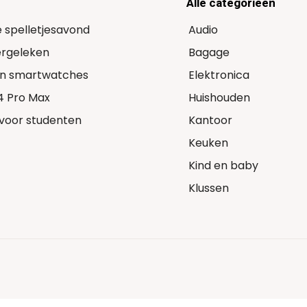
Alle categorieën
e spelletjesavond
Audio
Vergeleken
Bagage
 in smartwatches
Elektronica
14 Pro Max
Huishouden
voor studenten
Kantoor
Keuken
Kind en baby
Klussen