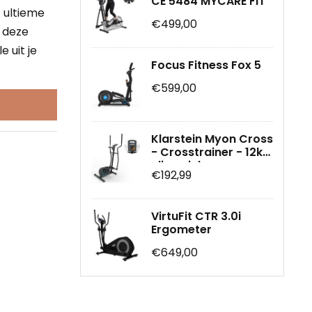
CE 5484 MYCARE FIT
 ultieme
€499,00
t deze
 uit je
Focus Fitness Fox 5
€599,00
Klarstein Myon Cross
- Crosstrainer - 12kg
vliegwielmassa -
€192,99
Magnetisch
remsysteem -
Tablethouder en
VirtuFit CTR 3.0i
Kinomap-app
Ergometer
€649,00