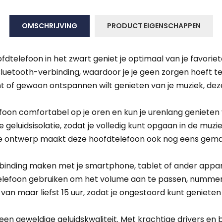
OMSCHRIJVING
PRODUCT EIGENSCHAPPEN
elefoon in het zwart geniet je optimaal van je favoriete 
uetooth-verbinding, waardoor je je geen zorgen hoeft t
t of gewoon ontspannen wilt genieten van je muziek, deze
oon comfortabel op je oren en kun je urenlang genieten 
luidsisolatie, zodat je volledig kunt opgaan in de muzie
te ontwerp maakt deze hoofdtelefoon ook nog eens gema
binding maken met je smartphone, tablet of ander appar
elefoon gebruiken om het volume aan te passen, nummer
an maar liefst 15 uur, zodat je ongestoord kunt genieten 
en geweldige geluidskwaliteit. Met krachtige drivers en