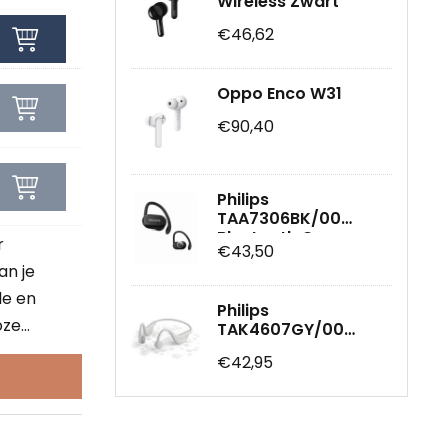
Wireless Zwart
€46,62
Oppo Enco W31
€90,40
Philips
TAA7306BK/00
Bluetooth On-ear
r
€43,50
hoofdtelefoon zwart
an je
le en
Philips
e...
TAK4607GY/00
open-ear
€42,95
koptelefoon
Oordopjes