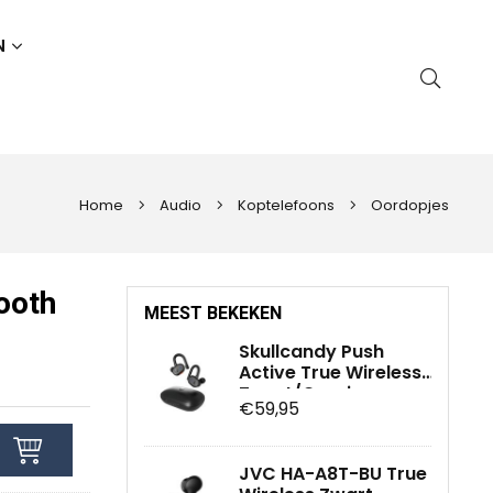
N
Home
Audio
Koptelefoons
Oordopjes
ooth
MEEST BEKEKEN
Skullcandy Push
Active True Wireless
Zwart/Oranje
€59,95
JVC HA-A8T-BU True