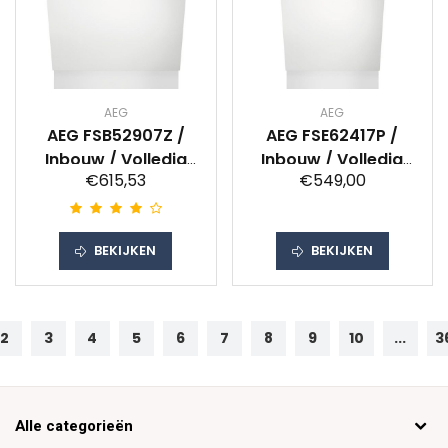
AEG
AEG
AEG FSB52907Z /
AEG FSE62417P /
Inbouw / Volledig
Inbouw / Volledig
€615,53
€549,00
geintegreerd /
geïntegreerd /
Nishoogte 82 - 88
Nishoogte 82 - 88
cm
cm
BEKIJKEN
BEKIJKEN
2
3
4
5
6
7
8
9
10
...
3
Alle categorieën