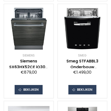
SIEMENS
SMEG
Siemens
Smeg STFABBL3
SX63HX52CE iQ300
Onderbouw
€879,00
€1.499,00
volledig
vaatwasser Zwart
geintegreerde
vaatwasser
BEKIJKEN
BEKIJKEN