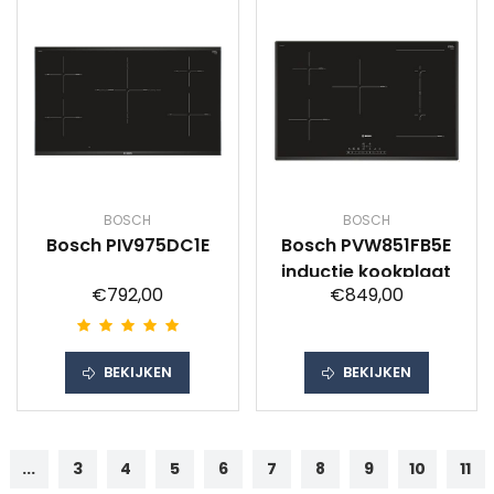
BOSCH
BOSCH
Bosch PIV975DC1E
Bosch PVW851FB5E
inductie kookplaat
€792,00
€849,00
BEKIJKEN
BEKIJKEN
...
3
4
5
6
7
8
9
10
11