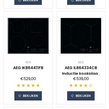
BEKIJKEN
BEKIJKEN
AEG
AEG
AEG IKB64411FB
AEG ILB64334CB
Inductie kookplaat
€529,00
€539,00
Zwart
BEKIJKEN
BEKIJKEN