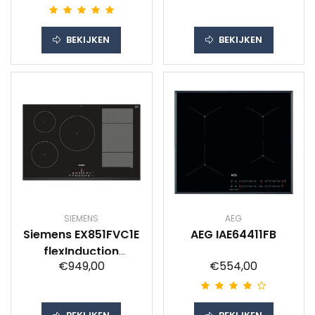
BEKIJKEN
BEKIJKEN
SIEMENS
AEG
Siemens EX851FVC1E
AEG IAE64411FB
flexInduction
€949,00
€554,00
Inductie
inbouwkookplaat