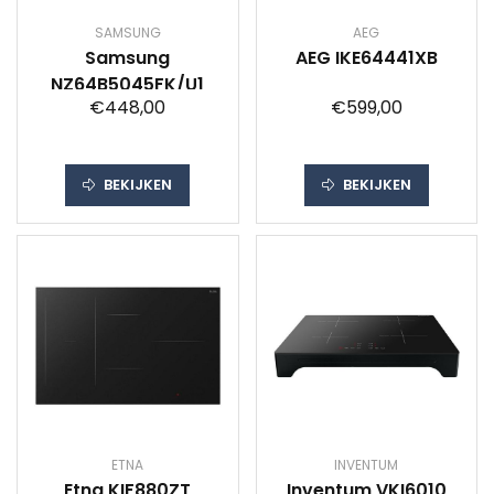
SAMSUNG
AEG
Samsung
AEG IKE64441XB
NZ64B5045FK/U1
€448,00
€599,00
BEKIJKEN
BEKIJKEN
ETNA
INVENTUM
Etna KIF880ZT
Inventum VKI6010