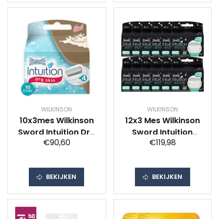
WILKINSON
WILKINSON
10x3mes Wilkinson
12x3 Mes Wilkinson
Sword Intuition Dry
Sword Intuition
€90,60
€119,98
Skin Scheermesjes
Naturals Women
Voordeelverpakking
Scheermesjes
Voordeelverpakking
BEKIJKEN
BEKIJKEN