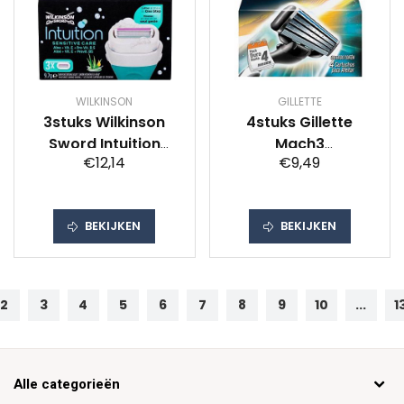
WILKINSON
GILLETTE
3stuks Wilkinson
4stuks Gillette
Sword Intuition
Mach3
€12,14
€9,49
Naturals Women
Scheermesjes
Scheermesjes
BEKIJKEN
BEKIJKEN
2
3
4
5
6
7
8
9
10
...
1
Alle categorieën