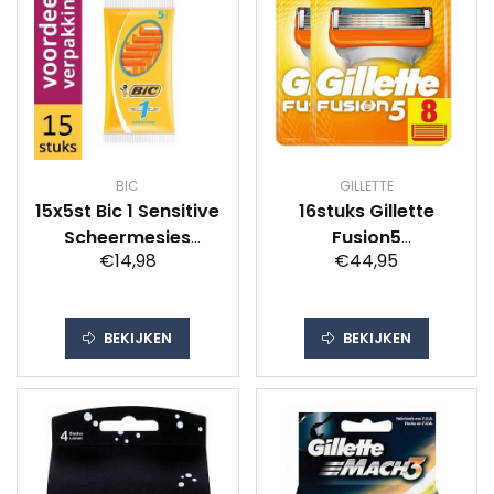
BIC
GILLETTE
15x5st Bic 1 Sensitive
16stuks Gillette
Scheermesjes
Fusion5
€14,98
€44,95
voordeelverpakking
Scheermesjes
voordeelverpakking
BEKIJKEN
BEKIJKEN