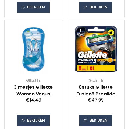
BEKIJKEN
BEKIJKEN
GILLETTE
GILLETTE
3 mesjes Gillette
8stuks Gillette
Women Venus
Fusion5 Proglide
€14,48
€47,99
Oceana
Power
Wegwerpscheermesjes
Scheermesjes
BEKIJKEN
BEKIJKEN