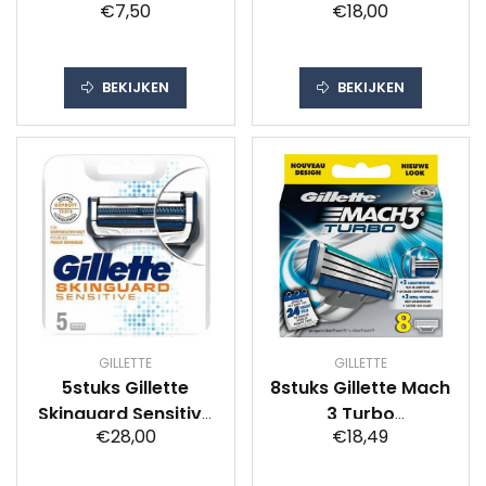
€7,50
€18,00
Comfort
BEKIJKEN
BEKIJKEN
GILLETTE
GILLETTE
5stuks Gillette
8stuks Gillette Mach
Skinguard Sensitive
3 Turbo
€28,00
€18,49
Scheermesjes
Scheermesjes