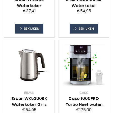
Waterkoker
Waterkoker
€37,41
€54,95
BEKIJKEN
BEKIJKEN
BRAUN
CASO
Braun WK5200BK
Caso 1000PRO
Waterkoker Grijs
Turbo Heet water
€54,95
€175,00
Dispenser