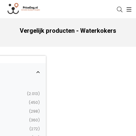
Vergelijk producten - Waterkokers
(2.013)
(450)
(298)
(360)
(272)