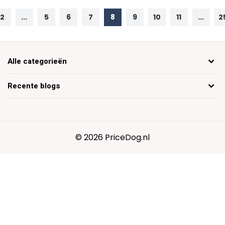
2
...
5
6
7
8
9
10
11
...
2
Alle categorieën
Recente blogs
© 2026 PriceDog.nl