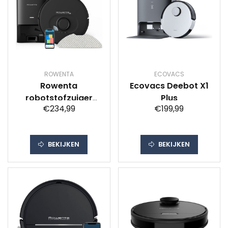
ROWENTA
ECOVACS
Rowenta
Ecovacs Deebot X1
robotstofzuiger
Plus
€234,99
€199,99
RR8595
BEKIJKEN
BEKIJKEN