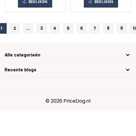
BEKIJKEN
BEKIJKEN
1
2
...
3
4
5
6
7
8
9
1
Alle categorieën
Recente blogs
© 2026 PriceDog.nl