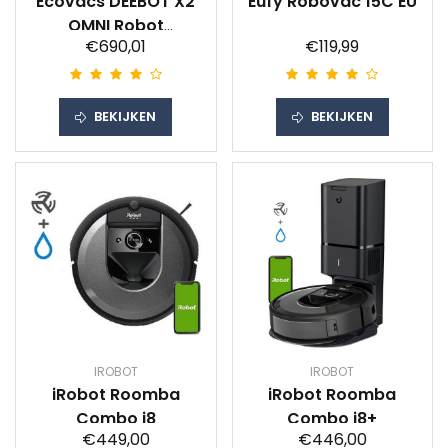
Ecovacs DEEBOT X2
Eufy Robovac 15C EU
OMNI Robot
€690,01
€119,99
stofzuiger Zwart
BEKIJKEN
BEKIJKEN
IROBOT
IROBOT
iRobot Roomba
iRobot Roomba
Combo i8
Combo i8+
€449,00
€446,00