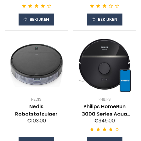
BEKIJKEN
BEKIJKEN
NEDIS
PHILIPS
Nedis
Philips HomeRun
Robotstofzuiger
3000 Series Aqua
€103,00
€349,00
Robot stofzuiger
XU3000/01
Zwart