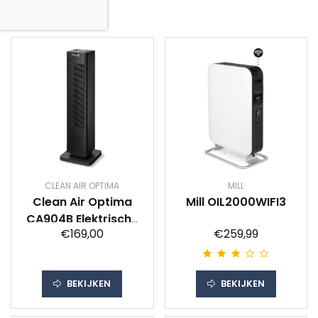
CLEAN AIR OPTIMA
MILL
Clean Air Optima
Mill OIL2000WIFI3
CA904B Elektrische
€169,00
€259,99
kachel
BEKIJKEN
BEKIJKEN