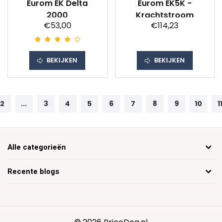
Eurom EK Delta
Eurom EK5K -
2000
Krachtstroom
€53,00
€114,23
BEKIJKEN
BEKIJKEN
2
...
3
4
5
6
7
8
9
10
1
Alle categorieën
Recente blogs