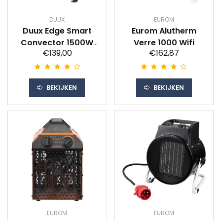
DUUX
EUROM
Duux Edge Smart
Eurom Alutherm
Convector 1500W
Verre 1000 Wifi
€139,00
€162,87
Grijs
BEKIJKEN
BEKIJKEN
EUROM
EUROM