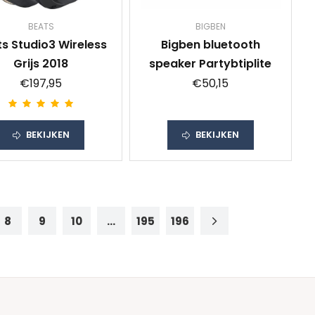
BEATS
BIGBEN
s Studio3 Wireless
Bigben bluetooth
Grijs 2018
speaker Partybtiplite
€197,95
€50,15
BEKIJKEN
BEKIJKEN
8
9
10
...
195
196