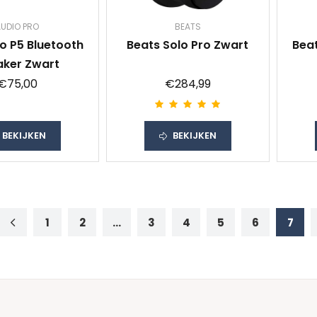
UDIO PRO
BEATS
o P5 Bluetooth
Beats Solo Pro Zwart
Beat
aker Zwart
€75,00
€284,99
BEKIJKEN
BEKIJKEN
1
2
...
3
4
5
6
7