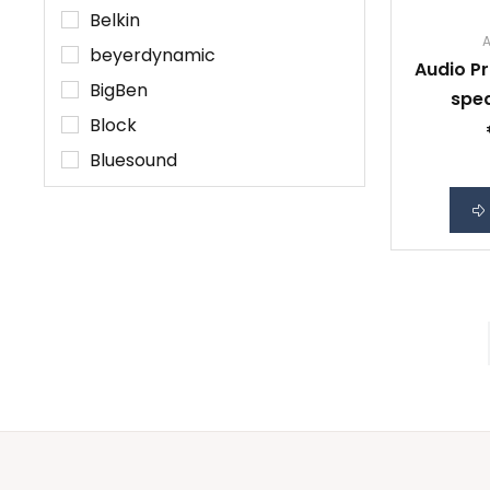
Belkin
A
beyerdynamic
Audio Pr
BigBen
spe
Block
Bluesound
Bose
Toon alle 155 merken