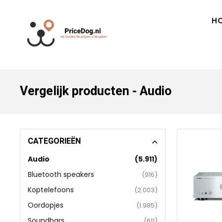
H
Vergelijk producten - Audio
CATEGORIEËN
Audio
(5.911)
Bluetooth speakers
(916)
Koptelefoons
(2.003)
Oordopjes
(1.985)
Soundbars
(611)