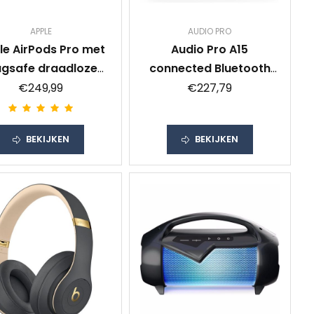
APPLE
AUDIO PRO
le AirPods Pro met
Audio Pro A15
gsafe draadloze
connected Bluetooth
aadcase Oordopjes
speaker Grijs
€249,99
€227,79
BEKIJKEN
BEKIJKEN