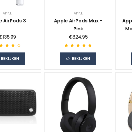
APPLE
APPLE
e AirPods 3
Apple AirPods Max -
App
Pink
Ma
opl
€138,99
€824,95
BEKIJKEN
BEKIJKEN