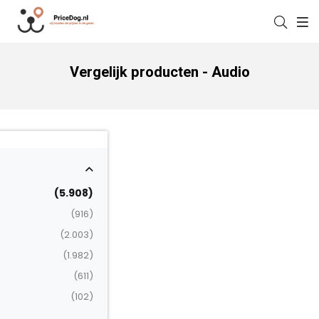
Vergelijk producten - Audio
(5.908)
(916)
(2.003)
(1.982)
(611)
(102)