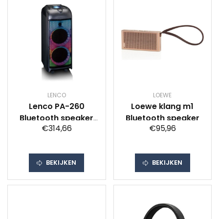
LENCO
LOEWE
Lenco PA-260
Loewe klang m1
Bluetooth speaker
Bluetooth speaker
€314,66
€95,96
Zwart
BEKIJKEN
BEKIJKEN