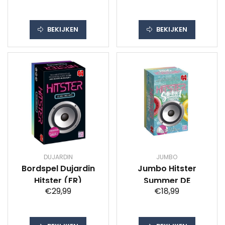
Feest, 16 jaar, 30
jaar, 30 min
min, 30 min
BEKIJKEN
BEKIJKEN
DUJARDIN
JUMBO
Bordspel Dujardin
Jumbo Hitster
Hitster (FR)
Summer DE
€29,99
€18,99