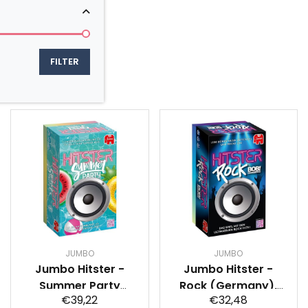
JUMBO
JUMBO
Jumbo Hitster -
Jumbo Hitster -
Summer Party
Rock (Germany),
€39,22
€32,48
(France), Bordspel,
Kaartspel, Feest, 16