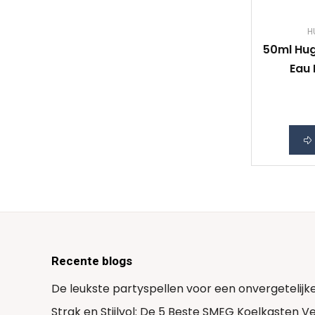
H
50ml Hu
Eau
Recente blogs
De leukste partyspellen voor een onvergetelijk
Strak en Stijlvol: De 5 Beste SMEG Koelkasten 