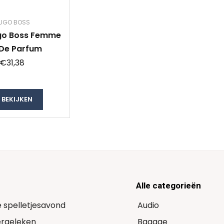
UGO BOSS
go Boss Femme
 De Parfum
€31,38
BEKIJKEN
Alle categorieën
e spelletjesavond
Audio
Vergeleken
Bagage