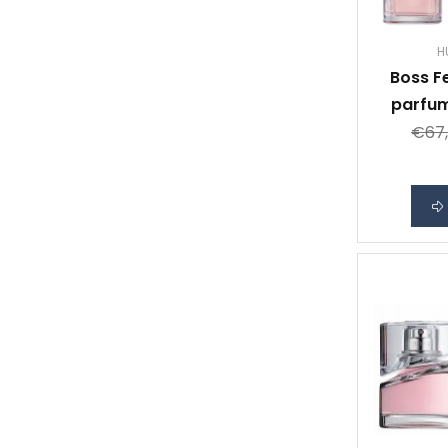
H
Boss F
parfum
€67