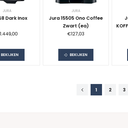
JURA
JURA
S8 Dark Inox
Jura 15505 Ono Coffee
J
Zwart (ea)
KOFF
1.449,00
€127,03
BEKIJKEN
BEKIJKEN
1
2
3