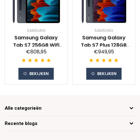
SAMSUNG
SAMSUNG
Samsung Galaxy
Samsung Galaxy
Tab S7 256GB Wifi
Tab S7 Plus 128GB
€808,95
€949,95
Zwart
Wifi + 5G Tablet
BEKIJKEN
BEKIJKEN
Alle categorieën
Recente blogs