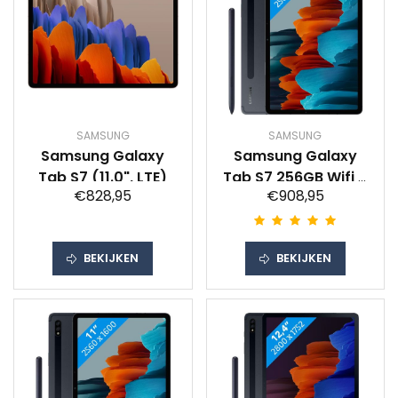
SAMSUNG
SAMSUNG
Samsung Galaxy
Samsung Galaxy
Tab S7 (11.0", LTE)
Tab S7 256GB Wifi +
€828,95
€908,95
4G Zwart
BEKIJKEN
BEKIJKEN