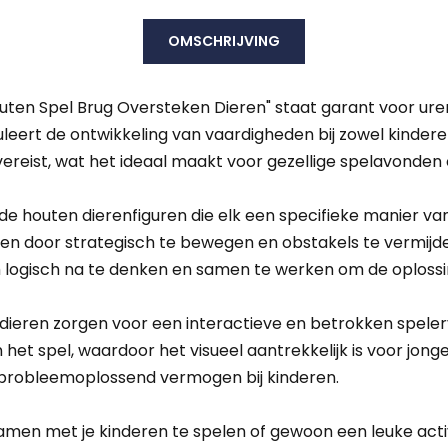
OMSCHRIJVING
ten Spel Brug Oversteken Dieren" staat garant voor urenla
muleert de ontwikkeling van vaardigheden bij zowel kinder
reist, wat het ideaal maakt voor gezellige spelavonden of
nde houten dierenfiguren die elk een specifieke manier v
gen door strategisch te bewegen en obstakels te vermijd
 logisch na te denken en samen te werken om de oplossi
eren zorgen voor een interactieve en betrokken spelervar
het spel, waardoor het visueel aantrekkelijk is voor jong
en probleemoplossend vermogen bij kinderen.
men met je kinderen te spelen of gewoon een leuke activi