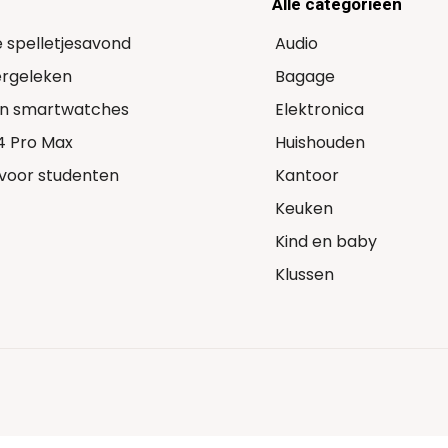
Alle categorieën
e spelletjesavond
Audio
Vergeleken
Bagage
 in smartwatches
Elektronica
14 Pro Max
Huishouden
voor studenten
Kantoor
Keuken
Kind en baby
Klussen