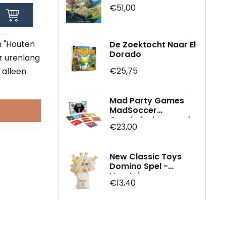
€51,00
m "Houten
De Zoektocht Naar El
Dorado
r urenlang
€25,75
t alleen
Mad Party Games
MadSoccer
Geschelschapsspel
€23,00
(Engels)
New Classic Toys
Domino Spel -
Voertuigen -
€13,40
Inclusief Handige
Opbergzak