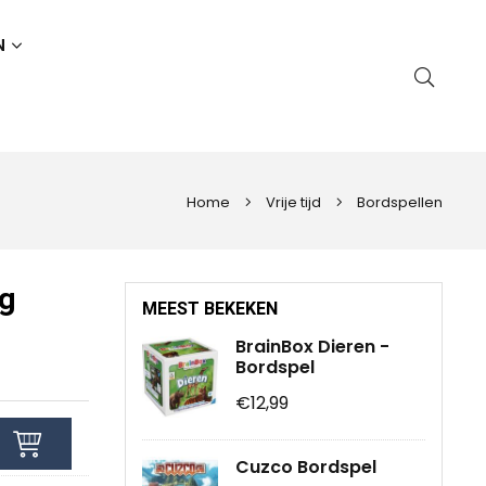
N
Home
Vrije tijd
Bordspellen
ug
MEEST BEKEKEN
BrainBox Dieren -
Bordspel
€12,99
Cuzco Bordspel