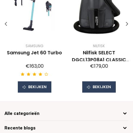
SAMSUNG
NILFISK
Samsung Jet 60 Turbo
Nilfisk SELECT
DGCL13P08A1 CLASSIC
€163,00
€179,00
Stofzuiger
BEKIJKEN
BEKIJKEN
Alle categorieën
Recente blogs