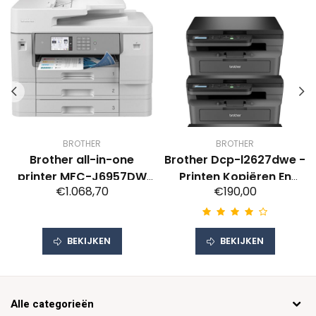
BROTHER
BROTHER
Brother all-in-one
Brother Dcp-l2627dwe -
printer MFC-J6957DW
Printen Kopiëren En
€1.068,70
€190,00
(A3-XL)
Scannen Laser Zwart-
wit
BEKIJKEN
BEKIJKEN
Alle categorieën