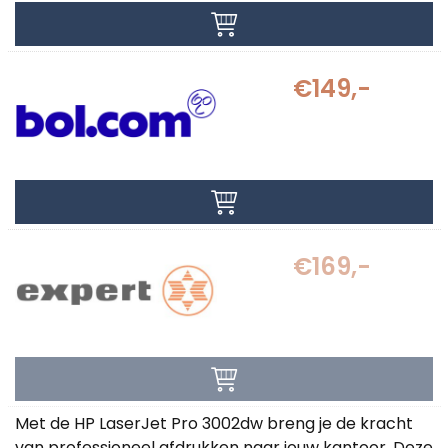
€149,-
€169,-
Met de HP LaserJet Pro 3002dw breng je de kracht
van professioneel afdrukken naar jouw kantoor. Deze