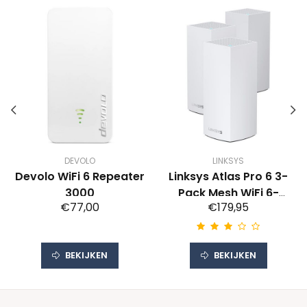
DEVOLO
LINKSYS
Devolo WiFi 6 Repeater
Linksys Atlas Pro 6 3-
3000
Pack Mesh WiFi 6-
€77,00
€179,95
systeem
BEKIJKEN
BEKIJKEN