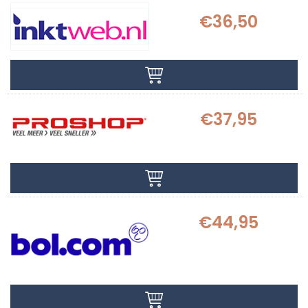
€36,50
€37,95
€44,95