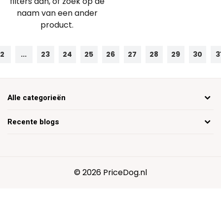
filters aan, of zoek op de
naam van een ander
product.
2
...
23
24
25
26
27
28
29
30
3
Alle categorieën
Recente blogs
© 2026 PriceDog.nl